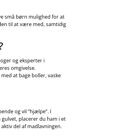
ive små børn mulighed for at
den til at være med, samtidig
?
goger og eksperter i
deres omgivelse.
 med at bage boller, vaske
ende og vil “hjælpe”. I
å gulvet, placerer du ham i et
 aktiv del af madlavningen.