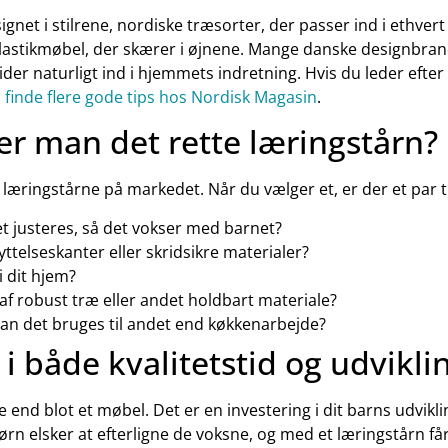
ignet i stilrene, nordiske træsorter, der passer ind i ethver
lastikmøbel, der skærer i øjnene. Mange danske designbran
lider naturligt ind i hjemmets indretning. Hvis du leder efter
u
finde flere gode tips hos Nordisk Magasin
.
r man det rette læringstårn?
 læringstårne på markedet. Når du vælger et, er der et par t
t justeres, så det vokser med barnet?
ttelseskanter eller skridsikre materialer?
i dit hjem?
 af robust træ eller andet holdbart materiale?
an det bruges til andet end køkkenarbejde?
 i både kvalitetstid og udvikli
nd blot et møbel. Det er en investering i dit barns udvikling
n elsker at efterligne de voksne, og med et læringstårn få