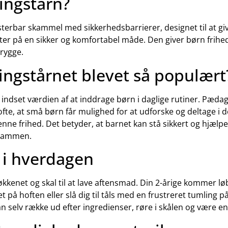
ingstårn?
sterbar skammel med sikkerhedsbarrierer, designet til at g
eter på en sikker og komfortabel måde. Den giver børn frihe
trygge.
ingstårnet blevet så populært
 indset værdien af at inddrage børn i daglige rutiner. Pæda
te, at små børn får mulighed for at udforske og deltage i 
nne frihed. Det betyder, at barnet kan stå sikkert og hjælpe
 sammen.
 i hverdagen
 køkkenet og skal til at lave aftensmad. Din 2-årige kommer løb
t på hoften eller slå dig til tåls med en frustreret tumling p
n selv række ud efter ingredienser, røre i skålen og være en