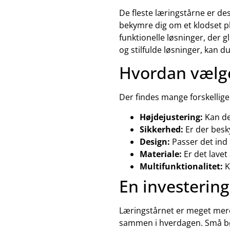
De fleste læringstårne er des
bekymre dig om et klodset p
funktionelle løsninger, der g
og stilfulde løsninger, kan d
Hvordan vælge
Der findes mange forskellige
Højdejustering:
Kan de
Sikkerhed:
Er der besky
Design:
Passer det ind 
Materiale:
Er det lavet
Multifunktionalitet:
K
En investering
Læringstårnet er meget mere e
sammen i hverdagen. Små bør