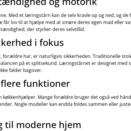
stændighed og motorik
pne. Med et læringstårn kan de selv kravle op og ned, og de 
e får lov til at hjælpe med at smøre deres egen mad eller 
stændighed, der styrker deres selvtillid.
kkerhed i fokus
 forældre har, er naturligvis sikkerheden. Traditionelle sto
balancen på et splitsekund. Læringstårnet er designet med s
ikke falder bagover.
flere funktioner
en køkkenhjælper. Mange forældre bruger det også ved hånd
nder. Nogle modeller kan endda foldes sammen eller justere
alg til moderne hjem